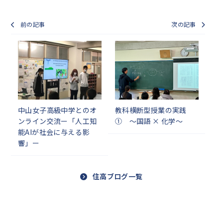
前の記事
次の記事
中山女子高級中学とのオ
教科横断型授業の実践
ンライン交流ー「人工知
① ～国語 × 化学～
能AIが社会に与える影
響」ー
住高ブログ一覧