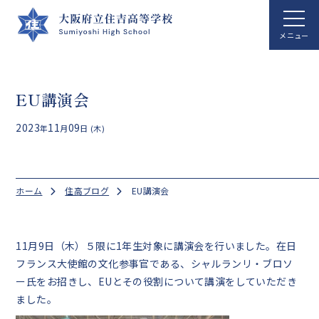
ホーム
EU講演会
学校案内
2023
11
09
年
月
日 (木)
学校生活
総合科学科
ホーム
住高ブログ
EU講演会
国際文化科
進路指導
11月9日（木）５限に1年生対象に講演会を行いました。在日
フランス大使館の文化参事官である、シャルランリ・ブロソ
クラブ活動
ー氏をお招きし、EUとその役割について講演をしていただき
ました。
アクセス