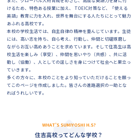
また、グローバル人材育成をめざし、高度な英語力を身に付
けるため、特色ある授業に加え、 TOEIC対策など、「使える
英語」教育に力を入れ、世界を舞台にする人たちにとって魅力
あふれる高校です。
本校の学校生活では、自主自律の精神を重んじています。生徒
には、高い志を持ち、自ら考え、行動し、仲間と切磋琢磨し
ながらお互い高めあうことを求めています。そして住高生は高
校生活を楽しみ（享受）、仲間を思いやり（共感）、共に活
動し（協働）、人としての逞しさを身につけて社会へと巣立っ
ていきます。
多くの方々に、本校のことをより知っていただけることを願っ
てこのページを作成しました。皆さんの進路選択の一助とな
ればうれしいです。
WHAT’S SUMIYOSHI H.S?
住吉高校ってどんな学校？