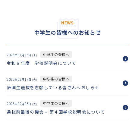
中学生の皆様へ
NEWS
在校生・保護者の皆様へ
中学生の皆様へのお知らせ
卒業生の皆様へ
中学生の皆様へ
2026
07
25
年
月
日 (土)
English
令和８年度 学校説明会について
探究活動
中学生の皆様へ
2026
02
17
年
月
日 (火)
帰国生選抜を志願している皆さんへおしらせ
中学生の皆様へ
2026
02
03
年
月
日 (火)
選抜前最後の機会 – 第４回学校説明会について
06-6651-0525