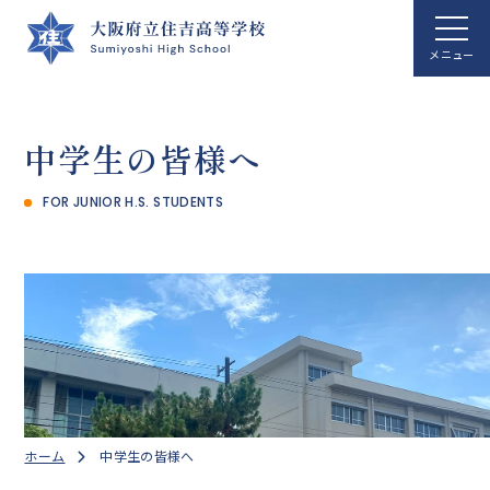
ホーム
中学生の皆様へ
学校案内
FOR JUNIOR H.S. STUDENTS
学校生活
総合科学科
国際文化科
進路指導
クラブ活動
ホーム
中学生の皆様へ
アクセス