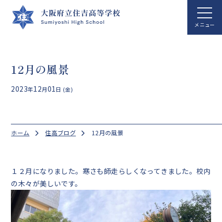
ホーム
12月の風景
学校案内
2023
12
01
年
月
日 (金)
学校生活
総合科学科
ホーム
住高ブログ
12月の風景
国際文化科
進路指導
１２月になりました。寒さも師走らしくなってきました。校内
の木々が美しいです。
クラブ活動
アクセス