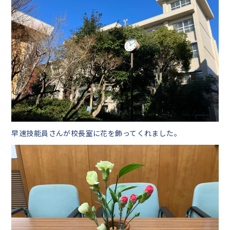
中学生の皆様へ
在校生・保護者の皆様へ
卒業生の皆様へ
English
探究活動
早速技能員さんが校長室に花を飾ってくれました。
06-6651-0525