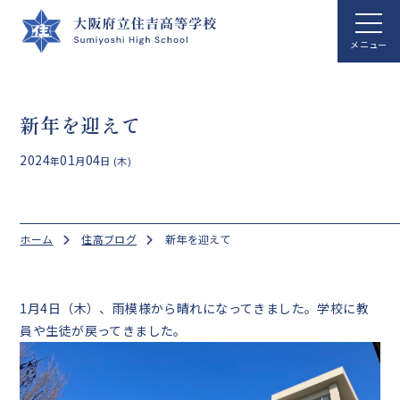
ホーム
新年を迎えて
学校案内
2024
01
04
年
月
日 (木)
学校生活
総合科学科
ホーム
住高ブログ
新年を迎えて
国際文化科
進路指導
1月4日（木）、雨模様から晴れになってきました。学校に教
員や生徒が戻ってきました。
クラブ活動
アクセス