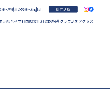
皆様へ
卒業生の皆様へ
English
探究活動
生活
総合科学科
国際文化科
進路指導
クラブ活動
アクセス
学校概要・理念・沿革
住吉高校の特色
運動部
学校関連文書
進学実績