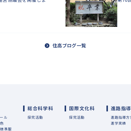
住高ブログ一覧
総合科学科
国際文化科
進路指
ール
探究活動
探究活動
進路指導方
特色
進学実績
・標準服