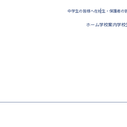
中学生の皆様へ
在校生・保護者の
ホーム
学校案内
学校
校長挨拶
年間スケジュール
クラブ活動一覧
進路指導方針
アクセス
校歌・心得・標準服
文化部
授業料・学校納付金等