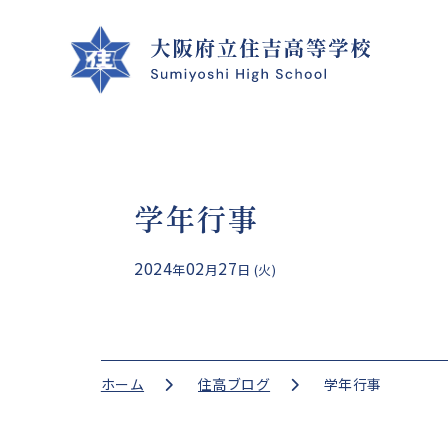
学年行事
クラブ活動
学校案内
学校生活
進路指導
2024
02
27
年
月
日 (火)
CLUB ACTIVITIES
SCHOOL INFO
SCHOOL LIFE
GUIDANCE
ホーム
住高ブログ
学年行事