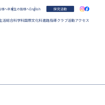
皆様へ
卒業生の皆様へ
English
探究活動
生活
総合科学科
国際文化科
進路指導
クラブ活動
アクセス
学校概要・理念・沿革
住吉高校の特色
運動部
学校関連文書
進学実績