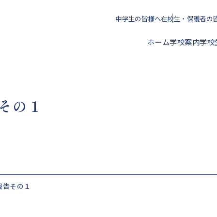
中学生の皆様へ
在校生・保護者の
ホーム
学校案内
学校
校長挨拶
その１
年間スケジュール
クラブ活動一覧
進路指導方針
アクセス
校歌・心得・標準服
文化部
授業料・学校納付金等
報告その１