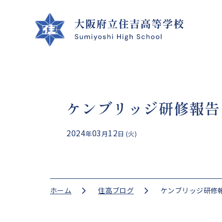
ケンブリッジ研修報告
クラブ活動
学校案内
学校生活
進路指導
2024
03
12
年
月
日 (火)
CLUB ACTIVITIES
SCHOOL INFO
SCHOOL LIFE
GUIDANCE
ホーム
住高ブログ
ケンブリッジ研修