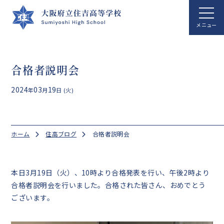
ホーム
合格者説明会
学校案内
2024
03
19
年
月
日 (火)
学校生活
総合科学科
ホーム
住高ブログ
合格者説明会
国際文化科
進路指導
本日3月19日（火）、10時より合格発表を行い、午後2時より
合格者説明会を行いました。合格された皆さん、おめでとう
クラブ活動
ございます。
アクセス