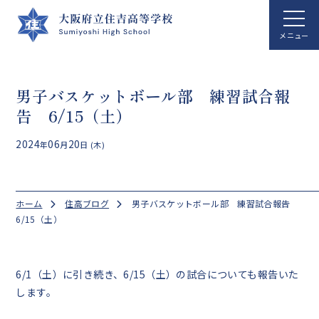
男子バスケットボール部 練習試合報
ホーム
告 6/15（土）
学校案内
2024
06
20
年
月
日 (木)
学校生活
総合科学科
ホーム
住高ブログ
男子バスケットボール部 練習試合報告
国際文化科
6/15（土）
進路指導
クラブ活動
6/1（土）に引き続き、6/15（土）の試合についても報告いた
します。
アクセス