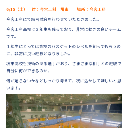
6/15（土） 対：今宮工科 堺東 場所：今宮工科
中学生の皆様へ
今宮工科にて練習試合を行わせていただきました。
在校生・保護者の皆様へ
今宮工科高校は３年生も残っており、非常に動きの良いチーム
です。
卒業生の皆様へ
１年生にとっては高校のバスケットのレベルを知ってもらうの
に、非常に良い経験となりました。
English
堺東高校も技術のある選手がおり、さまざまな相手との経験で
自分に何ができるのか、
探究活動
何が足らないかなどしっかり考えて、次に活かしてほしいと思
います。
06-6651-0525