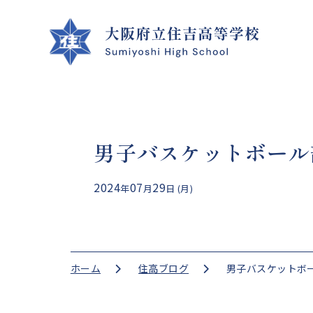
男子バスケットボール
クラブ活動
学校案内
学校生活
進路指導
2024
07
29
年
月
日 (月)
CLUB ACTIVITIES
SCHOOL INFO
SCHOOL LIFE
GUIDANCE
ホーム
住高ブログ
男子バスケットボー