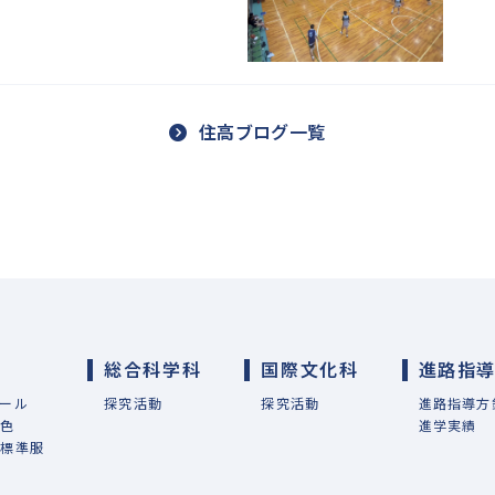
住高ブログ一覧
総合科学科
国際文化科
進路指
ール
探究活動
探究活動
進路指導方
特色
進学実績
・標準服