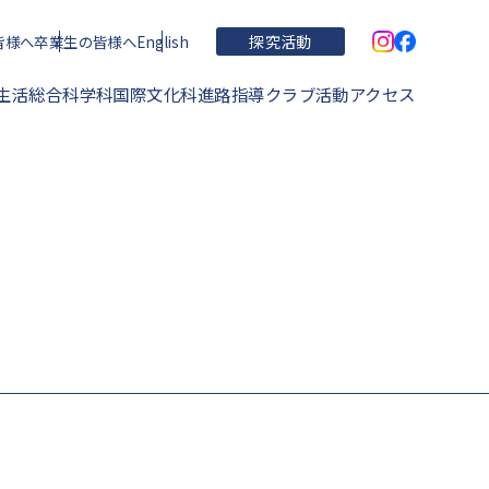
皆様へ
卒業生の皆様へ
English
探究活動
生活
総合科学科
国際文化科
進路指導
クラブ活動
アクセス
学校概要・理念・沿革
住吉高校の特色
運動部
学校関連文書
進学実績