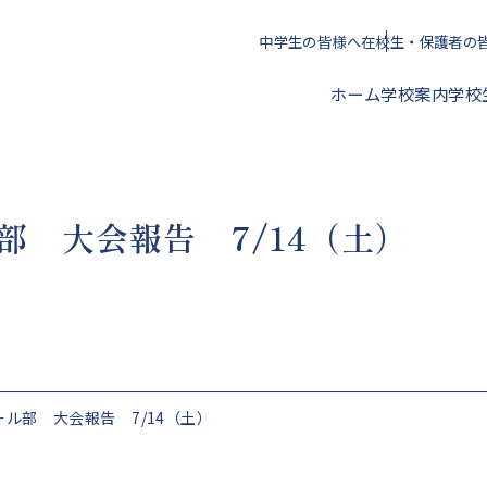
中学生の皆様へ
在校生・保護者の
ホーム
学校案内
学校
校長挨拶
部 大会報告 7/14（土）
年間スケジュール
クラブ活動一覧
進路指導方針
アクセス
校歌・心得・標準服
文化部
授業料・学校納付金等
ル部 大会報告 7/14（土）