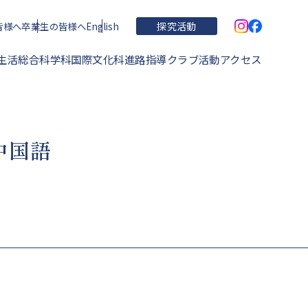
皆様へ
卒業生の皆様へ
English
探究活動
生活
総合科学科
国際文化科
進路指導
クラブ活動
アクセス
学校概要・理念・沿革
中国語
住吉高校の特色
運動部
学校関連文書
進学実績