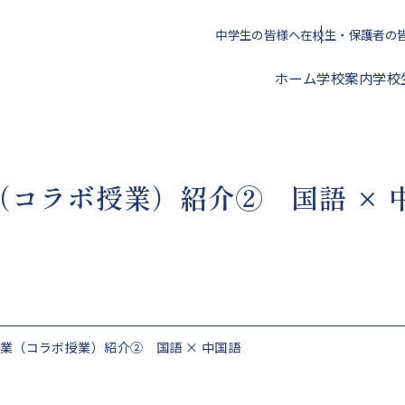
中学生の皆様へ
在校生・保護者の
ホーム
学校案内
学校
校長挨拶
（コラボ授業）紹介② 国語 × 
年間スケジュール
クラブ活動一覧
進路指導方針
アクセス
校歌・心得・標準服
文化部
授業料・学校納付金等
業（コラボ授業）紹介② 国語 × 中国語