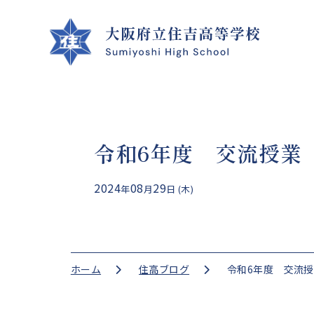
令和6年度 交流授業
クラブ活動
学校案内
学校生活
進路指導
2024
08
29
年
月
日 (木)
CLUB ACTIVITIES
SCHOOL INFO
SCHOOL LIFE
GUIDANCE
ホーム
住高ブログ
令和6年度 交流授