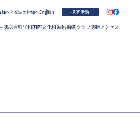
皆様へ
卒業生の皆様へ
English
探究活動
生活
総合科学科
国際文化科
進路指導
クラブ活動
アクセス
学校概要・理念・沿革
住吉高校の特色
運動部
学校関連文書
進学実績