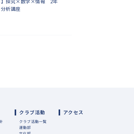
学】探究×数学×情報 2年
タ分析講座
導
クラブ活動
アクセス
針
クラブ活動一覧
運動部
文化部