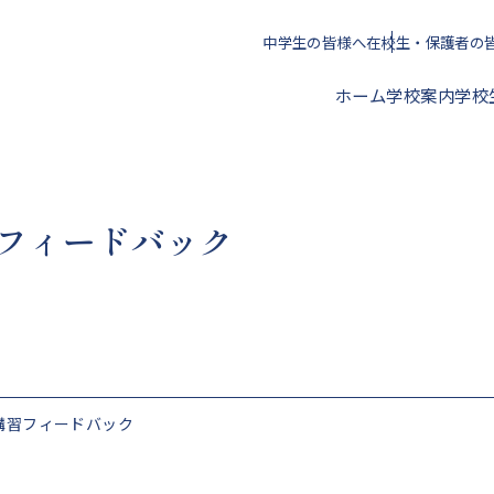
中学生の皆様へ
在校生・保護者の
ホーム
学校案内
学校
校長挨拶
フィードバック
年間スケジュール
クラブ活動一覧
進路指導方針
アクセス
校歌・心得・標準服
文化部
授業料・学校納付金等
講習フィードバック