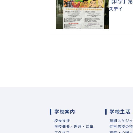
【科学】第
スデイ
学校案内
学校生活
校長挨拶
年間スケジュ
学校概要・理念・沿革
住吉高校の
アクセス
校歌・心得