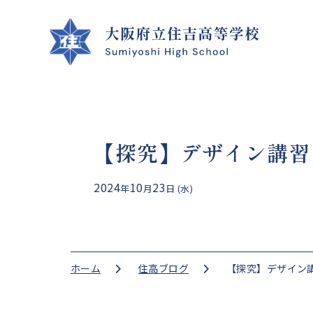
【探究】デザイン講習
クラブ活動
学校案内
学校生活
進路指導
2024
10
23
年
月
日 (水)
CLUB ACTIVITIES
SCHOOL INFO
SCHOOL LIFE
GUIDANCE
ホーム
住高ブログ
【探究】デザイン