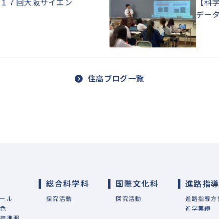
１７回大阪サイエン
【科
デー
住高ブログ一覧
総合科学科
国際文化科
進路指
ール
探究活動
探究活動
進路指導方
特色
進学実績
・標準服