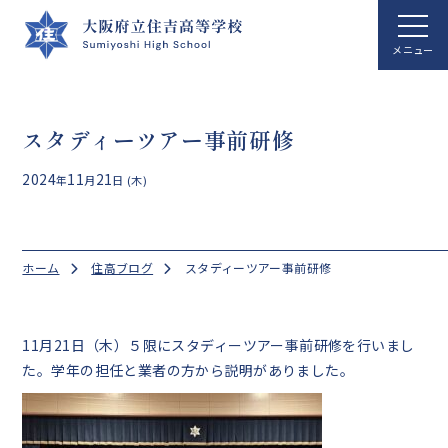
ホーム
スタディーツアー事前研修
学校案内
2024
11
21
年
月
日 (木)
学校生活
総合科学科
ホーム
住高ブログ
スタディーツアー事前研修
国際文化科
進路指導
11月21日（木）５限にスタディーツアー事前研修を行いまし
た。学年の担任と業者の方から説明がありました。
クラブ活動
アクセス