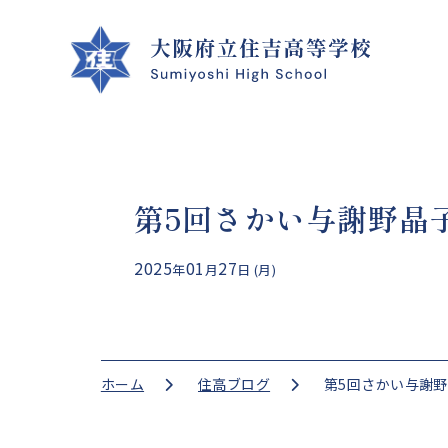
第5回さかい与謝野晶
クラブ活動
学校案内
学校生活
進路指導
2025
01
27
年
月
日 (月)
CLUB ACTIVITIES
SCHOOL INFO
SCHOOL LIFE
GUIDANCE
ホーム
住高ブログ
第5回さかい与謝