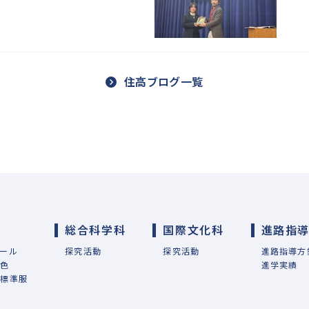
住高ブログ一覧
総合科学科
国際文化科
進路指
ール
探究活動
探究活動
進路指導方
特色
進学実績
・標準服