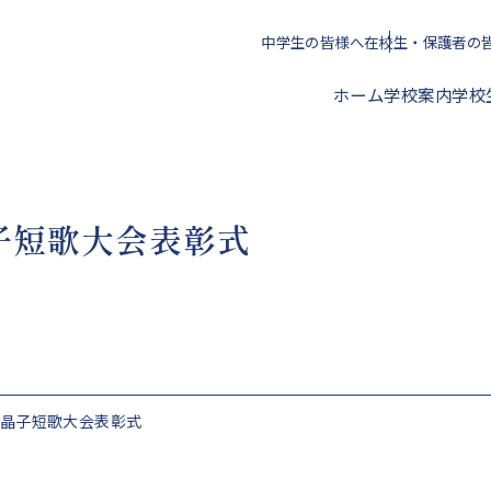
中学生の皆様へ
在校生・保護者の
ホーム
学校案内
学校
校長挨拶
子短歌大会表彰式
年間スケジュール
クラブ活動一覧
進路指導方針
アクセス
校歌・心得・標準服
文化部
授業料・学校納付金等
野晶子短歌大会表彰式