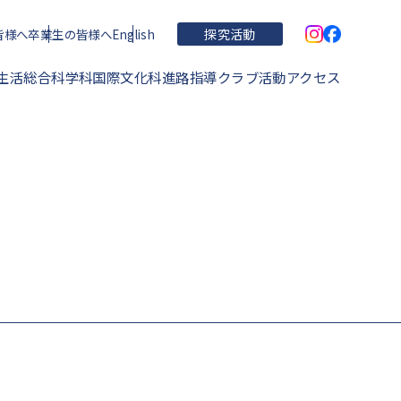
皆様へ
卒業生の皆様へ
English
探究活動
生活
総合科学科
国際文化科
進路指導
クラブ活動
アクセス
学校概要・理念・沿革
住吉高校の特色
運動部
学校関連文書
進学実績