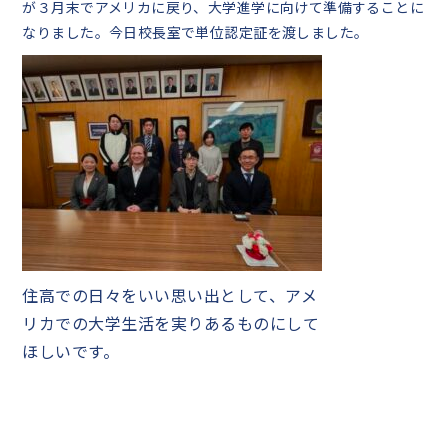
が３月末でアメリカに戻り、大学進学に向けて準備することに
なりました。今日校長室で単位認定証を渡しました。
中学生の皆様へ
在校生・保護者の皆様へ
卒業生の皆様へ
English
探究活動
住高での日々をいい思い出として、アメ
リカでの大学生活を実りあるものにして
ほしいです。
06-6651-0525