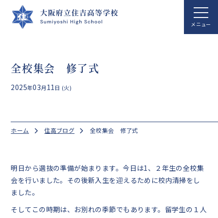
ホーム
全校集会 修了式
学校案内
2025
03
11
年
月
日 (火)
学校生活
総合科学科
ホーム
住高ブログ
全校集会 修了式
国際文化科
進路指導
明日から選抜の準備が始まります。今日は1、２年生の全校集
会を行いました。その後新入生を迎えるために校内清掃をし
クラブ活動
ました。
アクセス
そしてこの時期は、お別れの季節でもあります。留学生の１人