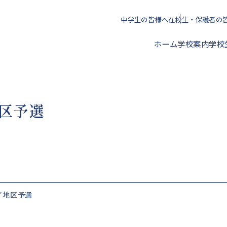
中学生の皆様へ
在校生・保護者の
ホーム
学校案内
学校
校長挨拶
区予選
年間スケジュール
クラブ活動一覧
進路指導方針
アクセス
校歌・心得・標準服
文化部
授業料・学校納付金等
イ地区予選