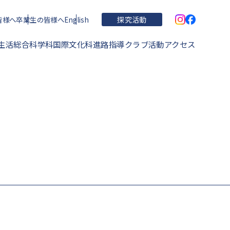
皆様へ
卒業生の皆様へ
English
探究活動
生活
総合科学科
国際文化科
進路指導
クラブ活動
アクセス
学校概要・理念・沿革
住吉高校の特色
運動部
学校関連文書
進学実績