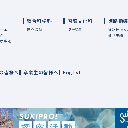
総合科学科
国際文化科
進路指
ール
探究活動
探究活動
進路指導方
特色
進学実績
・標準服
の皆様へ
卒業生の皆様へ
English