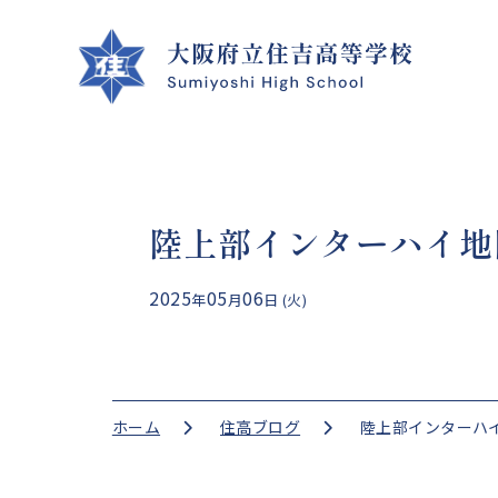
陸上部インターハイ地
クラブ活動
学校案内
学校生活
進路指導
2025
05
06
年
月
日 (火)
CLUB ACTIVITIES
SCHOOL INFO
SCHOOL LIFE
GUIDANCE
ホーム
住高ブログ
陸上部インターハ