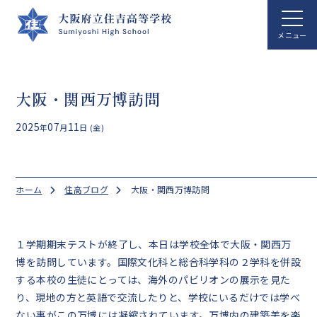
ホーム
大阪・関西万博訪問
学校案内
2025
07
11
年
月
日 (金)
学校生活
総合科学科
ホーム
住高ブログ
大阪・関西万博訪問
国際文化科
進路指導
１学期期末テストが終了し、本日は学校全体で大阪・関西万
博を訪問しています。国際文化科と総合科学科の２学科を併設
クラブ活動
する本校の生徒にとっては、海外のパビリオンの展示を見た
り、現地の方と英語で交流したりと、学校にいるだけでは学べ
アクセス
ない事がこの万博には凝縮されています。万博内の建築美を楽