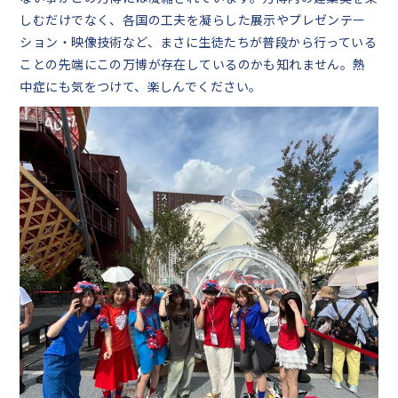
しむだけでなく、各国の工夫を凝らした展示やプレゼンテー
中学生の皆様へ
ション・映像技術など、まさに生徒たちが普段から行っている
ことの先端にこの万博が存在しているのかも知れません。熱
在校生・保護者の皆様へ
中症にも気をつけて、楽しんでください。
卒業生の皆様へ
English
探究活動
06-6651-0525