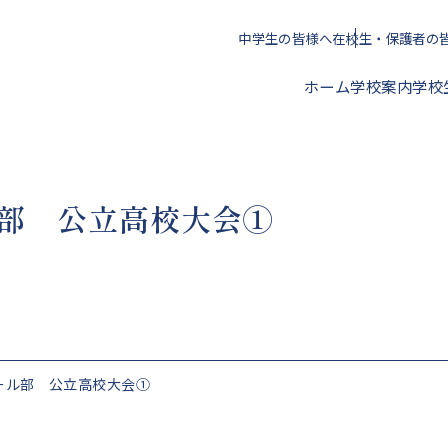
中学生の皆様へ
在校生・保護者の
ホーム
学校案内
学校
校長挨拶
部 公立高校大会①
年間スケジュール
クラブ活動一覧
進路指導方針
アクセス
校歌・心得・標準服
文化部
授業料・学校納付金等
ール部 公立高校大会①