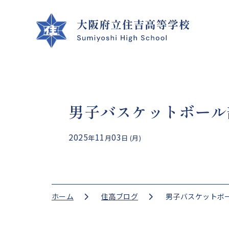
男子バスケットボール
クラブ活動
学校案内
学校生活
進路指導
2025
11
03
年
月
日 (月)
CLUB ACTIVITIES
SCHOOL INFO
SCHOOL LIFE
GUIDANCE
ホーム
住高ブログ
男子バスケットボ