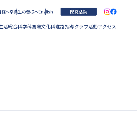
皆様へ
卒業生の皆様へ
English
探究活動
生活
総合科学科
国際文化科
進路指導
クラブ活動
アクセス
学校概要・理念・沿革
住吉高校の特色
運動部
学校関連文書
進学実績