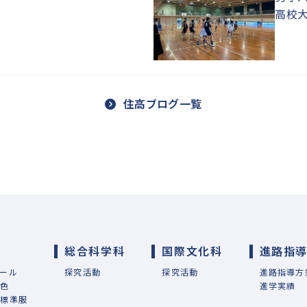
高校
住高ブログ一覧
総合科学科
国際文化科
進路指
ール
探究活動
探究活動
進路指導方
特色
進学実績
・標準服