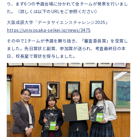
り、まず6つの予選会場に分かれて全チームが発表を行いまし
た。（詳しくは以下のURLをご参照ください）
中学生の皆様へ
」
大阪成蹊大学「データサイエンスチャレンジ2025
在校生・保護者の皆様へ
https://univ.osaka-seikei.jp/news/3475
その中で1チームが予選を勝ち抜き、「審査委員賞」を受賞し
卒業生の皆様へ
ました。先日賞状と副賞、参加賞が送られ、考査最終日の本
日、校長室で賞状を授与しました。
English
探究活動
06-6651-0525