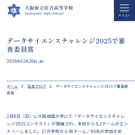
データサイエンスチャレンジ2025で審
ホーム
査委員賞
学校案内
2026
02
20
年
月
日 (金)
学校生活
総合科学科
ホーム
住高ブログ
データサイエンスチャレンジ2025で審査委
国際文化科
員賞
進路指導
クラブ活動
2月8日（日）に大阪成蹊大学にて「データサイエンスチャレ
ンジ2025コンテスト」が開催され、本校からも2チームがエン
アクセス
トリーしました。17の学校から36チーム／66名の参加があ