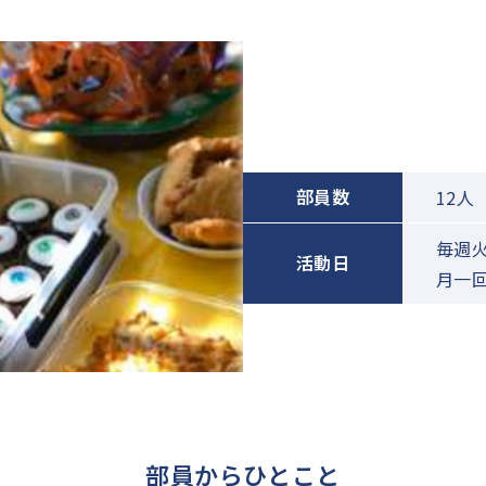
部員数
12人
毎週
活動日
月一
部員からひとこと