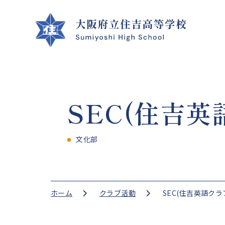
SEC(住吉英
クラブ活動
学校案内
学校生活
進路指導
文化部
CLUB ACTIVITIES
SCHOOL INFO
SCHOOL LIFE
GUIDANCE
ホーム
クラブ活動
SEC(住吉英語クラ