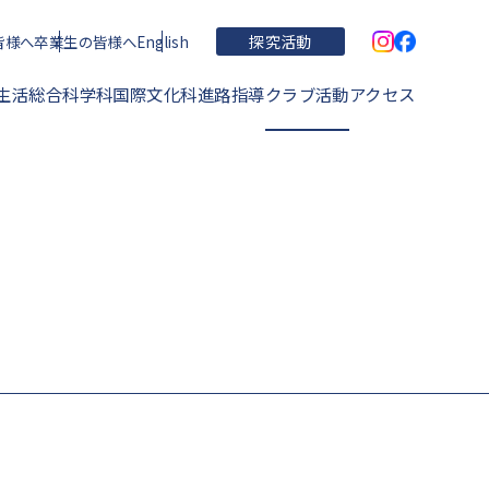
皆様へ
卒業生の皆様へ
English
探究活動
生活
総合科学科
国際文化科
進路指導
クラブ活動
アクセス
学校概要・理念・沿革
住吉高校の特色
運動部
学校関連文書
進学実績