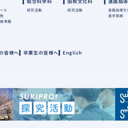
総合科学科
国際文化科
進路指
ール
探究活動
探究活動
進路指導方
特色
進学実績
・標準服
の皆様へ
卒業生の皆様へ
English