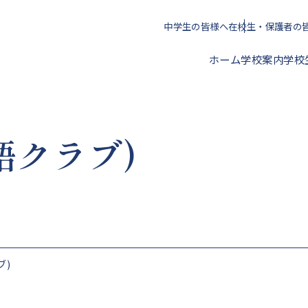
中学生の皆様へ
在校生・保護者の
ホーム
学校案内
学校
語クラブ)
校長挨拶
年間スケジュール
クラブ活動一覧
進路指導方針
アクセス
校歌・心得・標準服
文化部
授業料・学校納付金等
ブ)